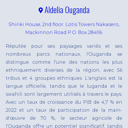
mesure
Aldelia Ouganda
Notre Stratégie
Nos solutions
FR
ESG
EN
Acquisition de talents
Shiriki House, 2nd floor. Lotis Towers Nakasero,
PO
Mackinnon Road P.O. Box 28496
Travail temporaire et sous-traitance
Gestion de la paie
Réputée pour ses paysages variés et ses
nombreux parcs nationaux, l'Ouganda se
Portage salarial
distingue comme l'une des nations les plus
Solution d’externalisation sur mesure – RPO
ethniquement diverses de la région, avec 56
Technologies RH et Digitalisation
tribus et 4 groupes ethniques. L'anglais est la
langue officielle, tandis que le luganda et le
swahili sont largement utilisés à travers le pays.
Avec un taux de croissance du PIB de 4,7 % en
2022 et un taux de participation de la main-
d'œuvre de 70 %, le secteur agricole de
l'Ouganda offre un potentiel significatif, tandis