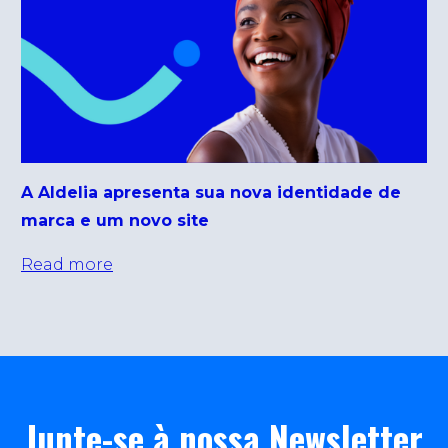
A Aldelia apresenta sua nova identidade de
marca e um novo site
Read more
Junte-se à nossa Newsletter