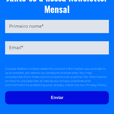
Mensal
Groupe Aldelia Limited needs the contact information you provide to
us to contact you about our products and services. You may
unsubscribe from these communications at anytime. For information
on how to unsubscribe, as well as our privacy practices and
commitment to protecting your privacy, check out our Privacy Policy.