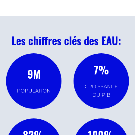
Les chiffres clés des EAU:
7
%
9
M
CROISSANCE
POPULATION
DU PIB
82
%
100
%