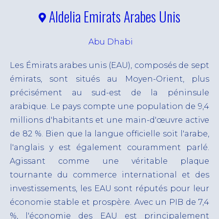
mesure
Aldelia Emirats Arabes Unis
Notre Stratégie
Nos solutions
FR
ESG
EN
Acquisition de talents
Abu Dhabi
PO
Travail temporaire et sous-traitance
Les Émirats arabes unis (EAU), composés de sept
Gestion de la paie
émirats, sont situés au Moyen-Orient, plus
précisément au sud-est de la péninsule
Portage salarial
arabique. Le pays compte une population de 9,4
Solution d’externalisation sur mesure – RPO
millions d'habitants et une main-d'œuvre active
Technologies RH et Digitalisation
de 82 %. Bien que la langue officielle soit l'arabe,
l'anglais y est également couramment parlé.
Agissant comme une véritable plaque
tournante du commerce international et des
investissements, les EAU sont réputés pour leur
économie stable et prospère. Avec un PIB de 7,4
%, l'économie des EAU est principalement