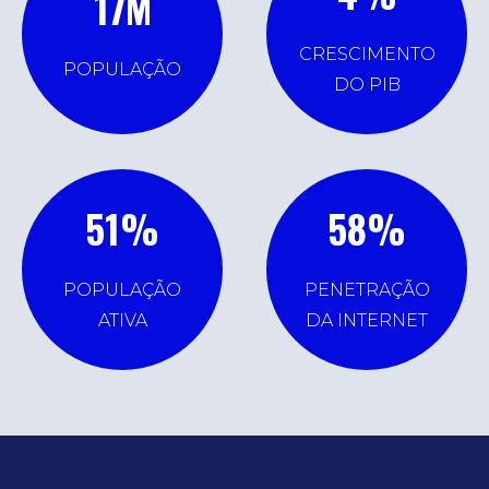
17
M
CRESCIMENTO
POPULAÇÃO
DO PIB
51
%
58
%
POPULAÇÃO
PENETRAÇÃO
ATIVA
DA INTERNET