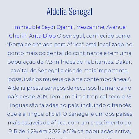
mão de obra terceirizada
Nossa estratégia
Aldelia Senegal
Nossas soluções
ESG
Aquisição de Talentos
Immeuble Seydi Djamil, Mezzanine, Avenue
PO
Cheikh Anta Diop
O Senegal, conhecido como
Busca ativa em terceirização de serviços
EN
"Porta de entrada para África", está localizado no
Manutenção da Folha de Pagamento
FR
ponto mais ocidental do continente e tem uma
Registro de Empregados
população de 17,3 milhões de habitantes. Dakar,
capital do Senegal e cidade mais importante,
Terceirização de processo de recrutamento
possui vários museus de arte contemporânea.A
Soluções Automatizadas para Recursos
Aldelia presta serviços de recursos humanos no
Humanos
país desde 2019.
Tem um clima tropical seco e 39
línguas são faladas no país, incluindo o francês
que é a língua oficial.
O Senegal é um dos países
mais estáveis ​​de África, com um crescimento do
PIB de 4,2% em 2022, e 51% da população activa,