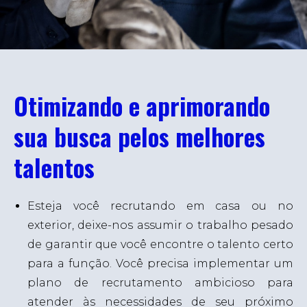
Soluções personalizadas de contratação de
Envie seu currículo
Saiba mais sobre nosso envolvimento
mão de obra terceirizada
Nossa estratégia
Nossas soluções
ESG
Aquisição de Talentos
Otimizando e aprimorando
PO
Busca ativa em terceirização de serviços
EN
sua busca pelos melhores
Manutenção da Folha de Pagamento
FR
talentos
Registro de Empregados
Terceirização de processo de recrutamento
Esteja você recrutando em casa ou no
Soluções Automatizadas para Recursos
exterior, deixe-nos assumir o trabalho pesado
Humanos
de garantir que você encontre o talento certo
para a função. Você precisa implementar um
plano de recrutamento ambicioso para
atender às necessidades de seu próximo