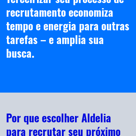
recrutamento economiza
tempo e energia para outras
tarefas – e amplia sua
busca.
Por que escolher Aldelia
para recrutar seu próximo