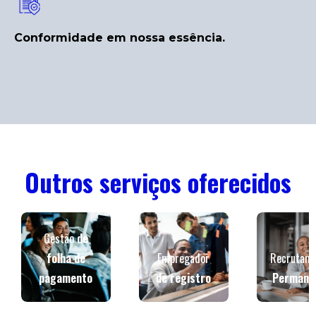
Conformidade em nossa essência.
Outros serviços oferecidos
Gestão
de
folha de
Empregador
Recrutam
pagamento
de registro
Permane