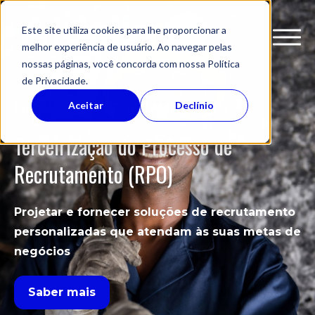
Este site utiliza cookies para lhe proporcionar a
melhor experiência de usuário. Ao navegar pelas
nossas páginas, você concorda com nossa Política
de Privacidade.
Serviços
Aceitar
Declínio
PROCESSO DE RECRUTAMENTO
Localizações
Terceirização do Processo de
Suas necessidades
Clientes & indústrias
Recrutamento (RPO)
Busca pelos Melhores Talentos
Insights
Contratação Global de Funcionários
Nossa empresa
Projetar e fornecer soluções de recrutamento
Terceirização do serviço de mão de obra
Contato
personalizadas que atendam às suas metas de
Conheça mais sobre nossa empresa
Simplificar a administração da folha de
negócios
pagamento
Quem somos
Mídia
Vagas em aberto
Saber mais
Treinar e melhorar sua equipe
Seja parceiro