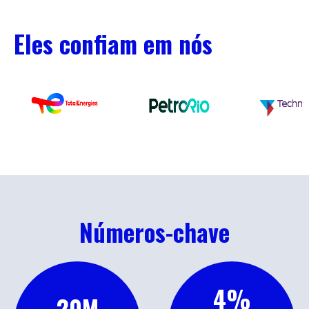
Eles confiam em nós
Números-chave
4
%
20
M