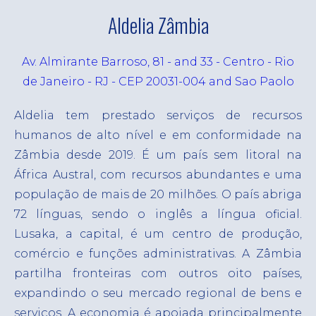
mão de obra terceirizada
Nossa estratégia
Aldelia Zâmbia
Nossas soluções
ESG
Aquisição de Talentos
Av. Almirante Barroso, 81 - and 33 - Centro - Rio
PO
de Janeiro - RJ - CEP 20031-004 and Sao Paolo
Busca ativa em terceirização de serviços
EN
Manutenção da Folha de Pagamento
Aldelia tem prestado serviços de recursos
FR
humanos de alto nível e em conformidade na
Registro de Empregados
Zâmbia desde 2019. É um país sem litoral na
Terceirização de processo de recrutamento
África Austral, com recursos abundantes e uma
Soluções Automatizadas para Recursos
população de mais de 20 milhões.
O país abriga
Humanos
72 línguas, sendo o inglês a língua oficial.
Lusaka, a capital, é um centro de produção,
comércio e funções administrativas. A Zâmbia
partilha fronteiras com outros oito países,
expandindo o seu mercado regional de bens e
serviços.
A economia é apoiada principalmente