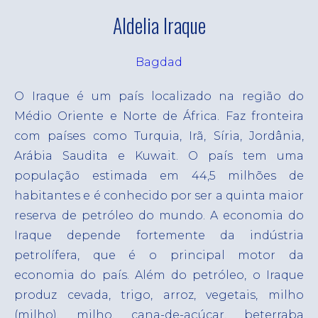
mão de obra terceirizada
Nossa estratégia
Aldelia Iraque
Nossas soluções
ESG
Aquisição de Talentos
Bagdad
PO
Busca ativa em terceirização de serviços
EN
O Iraque é um país localizado na região do
Manutenção da Folha de Pagamento
Médio Oriente e Norte de África. Faz fronteira
FR
com países como Turquia, Irã, Síria, Jordânia,
Registro de Empregados
Arábia Saudita e Kuwait.
O país tem uma
Terceirização de processo de recrutamento
população estimada em 44,5 milhões de
Soluções Automatizadas para Recursos
habitantes e é conhecido por ser a quinta maior
Humanos
reserva de petróleo do mundo. A economia do
Iraque depende fortemente da indústria
petrolífera, que é o principal motor da
economia do país.
Além do petróleo, o Iraque
produz cevada, trigo, arroz, vegetais, milho
(milho), milho, cana-de-açúcar, beterraba